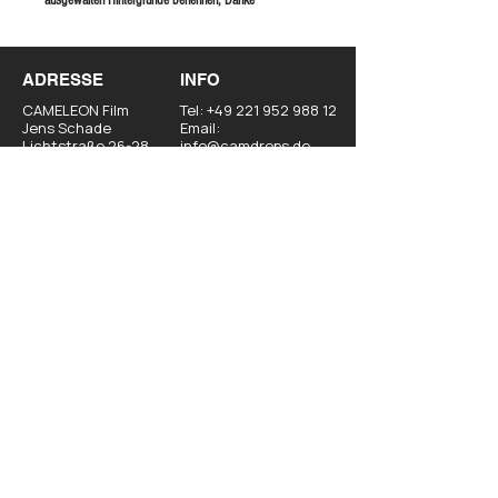
ausgewälten Hintergründe benennen, Danke
ADRESSE
INFO
CAMELEON Film
Tel:
+49 221 952 988 12
Jens Schade
Email:
Lichtstraße 26-28
info@camdrops.de
50825 Köln
MENÜ
Start
​Individuelle CAMDROPS
Standard Motive
Kontakt / Anfrage
Impressum
Datenschutz
AGB
Widerrufsrecht
Versandinformationen
© 2026 CAMDROPS
Website made by HT WebMedia
Alle Preise exkl. gesetzl. Mehrwertsteuer zzgl.
Versandkosten und ggf. Nachnahmegebühren,