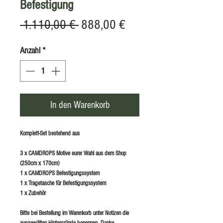
Befestigung
Standardpreis
Sale-
 1.110,00 € 
888,00 €
Preis
Anzahl
*
In den Warenkorb
Komplett-Set bestehend aus
3 x CAMDROPS Motive eurer Wahl aus dem Shop
(250cm x 170cm)
1 x CAMDROPS Befestigungssystem
1 x Tragetasche für Befestigungssystem
1 x Zubehör
Bitte bei Bestellung im Warenkorb unter Notizen die