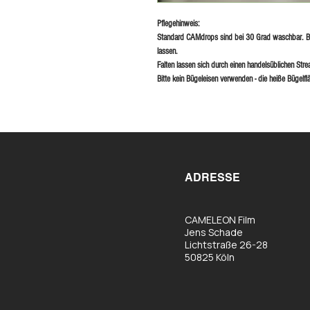
Pflegehinweis:
Standard CAMdrops sind bei 30 Grad waschbar. Bi
lassen.
Falten lassen sich durch einen handelsüblichen S
Bitte kein Bügeleisen verwenden - die heiße Bügelf
ADRESSE
CAMELEON Film
Jens Schade
Lichtstraße 26-28
50825 Köln