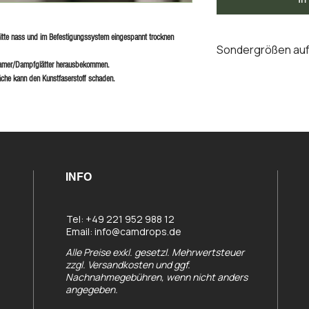
tte nass und im Befestigungssystem eingespannt trocknen
Sondergrößen auf
treamer/Dampfglätter herausbekommen.
Alle Standard CAMd
läche kann den Kunstfaserstoff schaden.
Hohlsaum geliefert.
INFO
Tel: +49 221 952 988 12
Email:
info@camdrops.de
Alle Preise exkl. gesetzl. Mehrwertsteuer
zzgl. Versandkosten und ggf.
Nachnahmegebühren, wenn nicht anders
angegeben.