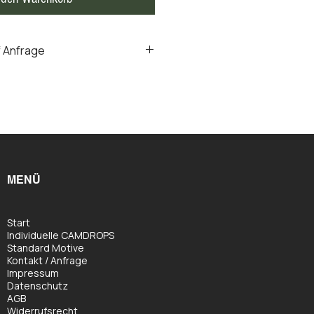
 Anfrage
rops werden oben und unter mit
MENÜ
Start
​Individuelle CAMDROPS
Standard Motive
Kontakt / Anfrage
Impressum
Datenschutz
AGB
Widerrufsrecht